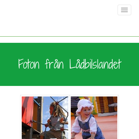
Toggle
navigat
Foton från Lådbilslandet