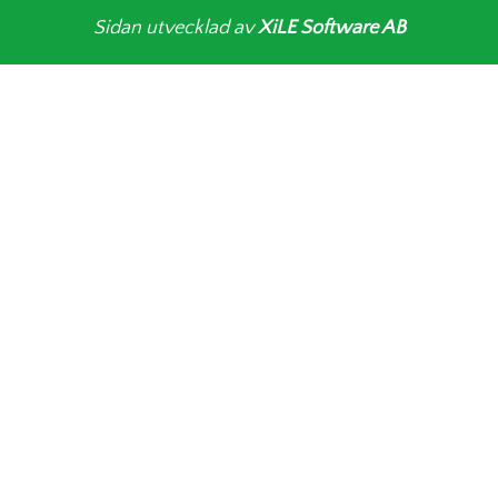
Sidan utvecklad av
XiLE Software AB