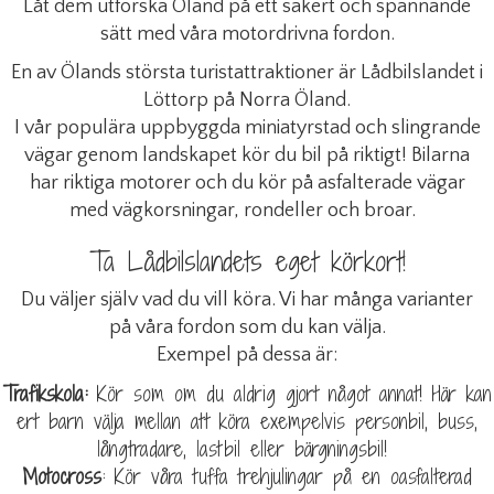
Låt dem utforska Öland på ett säkert och spännande
sätt med våra motordrivna fordon.
En av Ölands största turistattraktioner är Lådbilslandet i
Löttorp på Norra Öland.
I vår populära uppbyggda miniatyrstad och slingrande
vägar genom landskapet kör du bil på riktigt! Bilarna
har riktiga motorer och du kör på asfalterade vägar
med vägkorsningar, rondeller och broar.
Ta Lådbilslandets eget körkort!
Du väljer själv vad du vill köra. Vi har många varianter
på våra fordon som du kan välja.
Exempel på dessa är:
Trafikskola:
Kör som om du aldrig gjort något annat! Här kan
ert barn välja mellan att köra exempelvis personbil, buss,
långtradare, lastbil eller bärgningsbil!
Motocross
: Kör våra tuffa trehjulingar på en oasfalterad